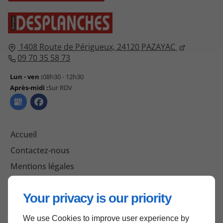
1408 Route de Périgueux,
24120
PAZAYAC
09 70 35 58 73
Lun - ven :
08h30 - 12h30
Après-midi :
Sur RDV
Accueil
Contactez-nous
Mentions légales
Plan du site
Your privacy is our priority
We use Cookies to improve user experience by