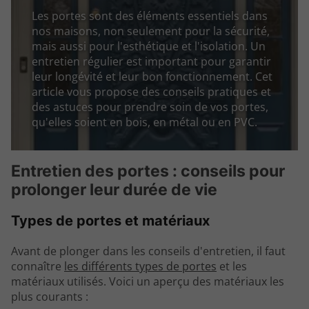
Les portes sont des éléments essentiels dans
nos maisons, non seulement pour la sécurité,
mais aussi pour l'esthétique et l'isolation. Un
entretien régulier est important pour garantir
leur longévité et leur bon fonctionnement. Cet
article vous propose des conseils pratiques et
des astuces pour prendre soin de vos portes,
qu'elles soient en bois, en métal ou en PVC.
Entretien des portes : conseils pour
prolonger leur durée de vie
Types de portes et matériaux
Avant de plonger dans les conseils d'entretien, il faut
connaître
les différents types de portes
et les
matériaux utilisés. Voici un aperçu des matériaux les
plus courants :