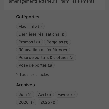
aménagements extérieurs. Parmi les éléments
incontournables pour sublimer terrasses et
jardins, la pergola bioclimatique continue
Catégories
d’évoluer pour répondre aux besoins des
amateurs de design et de confort. Ces structures
Flash info
(1)
intelligentes permettent de profiter d’un espace
extérieur toute l’année. Voici les styles à adopter
Dernières réalisations
(1)
cette année.
Promos !
Pergolas
(1)
(3)
Rénovation de fenêtres
(2)
Pose de portails & clôtures
(2)
Pose de portes
(2)
Tous les articles
Archives
Juin
Avril
Février
(1)
(1)
(1)
2026
2025
(3)
(9)