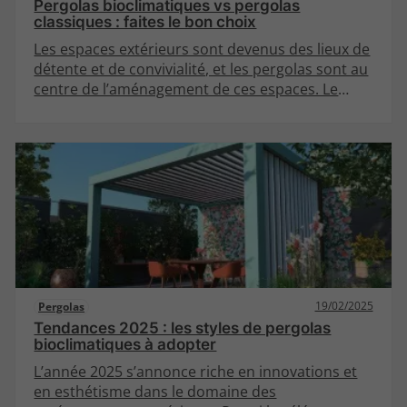
Pergolas bioclimatiques vs pergolas
classiques : faites le bon choix
Les espaces extérieurs sont devenus des lieux de
détente et de convivialité, et les pergolas sont au
centre de l’aménagement de ces espaces. Le
choix entre une pergola bioclimatique et une
pergola classique peut s’avérer difficile. Cet
article explore les caractéristiques, les avantages
et les inconvénients de chaque type de pergola,
afin de vous aider à faire le bon choix pour votre
jardin ou votre terrasse.
19/02/2025
Pergolas
Tendances 2025 : les styles de pergolas
bioclimatiques à adopter
L’année 2025 s’annonce riche en innovations et
en esthétisme dans le domaine des